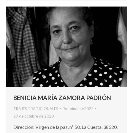
BENICIA MARÍA ZAMORA PADRÓN
TRAJES TRADICIONALES
Por
pinolere2022
29 de octubre de 2020
Dirección: Virgen de la paz, nº 50. La Cuesta, 38320.