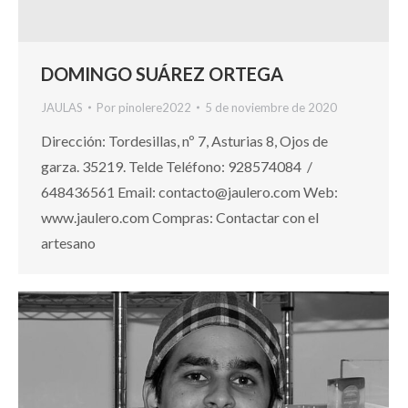
DOMINGO SUÁREZ ORTEGA
JAULAS
Por
pinolere2022
5 de noviembre de 2020
Dirección: Tordesillas, nº 7, Asturias 8, Ojos de
garza. 35219. Telde Teléfono: 928574084 /
648436561 Email: contacto@jaulero.com Web:
www.jaulero.com Compras: Contactar con el
artesano