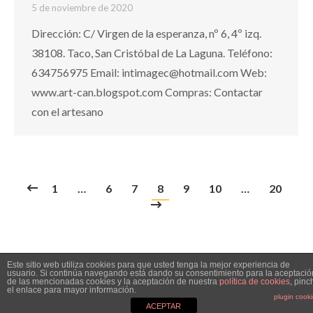
5 de noviembre de 2020
Dirección: C/ Virgen de la esperanza, nº 6, 4º izq.
38108. Taco, San Cristóbal de La Laguna. Teléfono:
634756975 Email: intimagec@hotmail.com Web:
www.art-can.blogspot.com Compras: Contactar
con el artesano
1
…
6
7
8
9
10
…
20
Este sitio web utiliza cookies para que usted tenga la mejor experiencia de
usuario. Si continúa navegando está dando su consentimiento para la aceptació
de las mencionadas cookies y la aceptación de nuestra
política de cookies
, pinc
el enlace para mayor información.
plugin cook
2026 PINOLERE - Powered by DescubreGroup
ACEPTAR