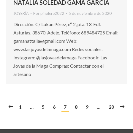
NATALIA SOLEDAD GAMA GARCÍA
JOYERÍA
Por
pinolere2022
5 de noviembre de 2020
Dirección: C/ Lukan Pérez, nº 2, pta. 13, Edf.
Asturias. 38670. Adeje. Teléfono: 689484725 Email:
gamanattalia@gmail.com Web:
www.lasjoyasdelamaga.com Redes sociales:
Instagram: @lasjoyasdelamaga Facebook: Las
Joyas de la Maga Compras: Contactar con el
artesano
1
…
5
6
7
8
9
…
20