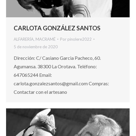
CARLOTA GONZÁLEZ SANTOS
ALFARERÍA
,
MACRAMÉ
Por
pinolere2022
5 de noviembre de 2020
Dirección: C/ Casiano Garcia Pacheco, 60.
Agumansa. 38300 La Orotava. Teléfono:
647065244 Email:
carlota.gonzalezsantos@gmail.com Compras:
Contactar con el artesano