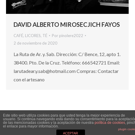
DAVID ALBERTO MIROSECJICH FAYOS
CAFÉ
,
LICORES
,
TÉ
Por
pinolere2022
2 de noviembre de 2020
La Ruta de Ar. y. Sab. Dirección: C/ Bence, 12, apto 1.
38400. Pto. De la Cruz. Teléfono: 666542721 Email:
larutadear.y.sab@hotmail.com Compras: Contactar
con el artesano
Este sitio web utiliza cookies para que usted tenga la mejor experiencia de
usuario. Si continúa navegando está dando su consentimiento para la aceptació
de las mencionadas cookies y la aceptación de nuestra
política de cookies
, pinc
el enlace para mayor información.
plugin cook
2026 PINOLERE - Powered by DescubreGroup
ACEPTAR