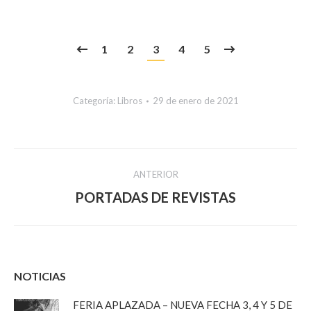
1
2
3
4
5
Categoría:
Libros
29 de enero de 2021
Navegación
ANTERIOR
entre
Álbum
PORTADAS DE REVISTAS
anterior:
álbumes
NOTICIAS
FERIA APLAZADA – NUEVA FECHA 3, 4 Y 5 DE