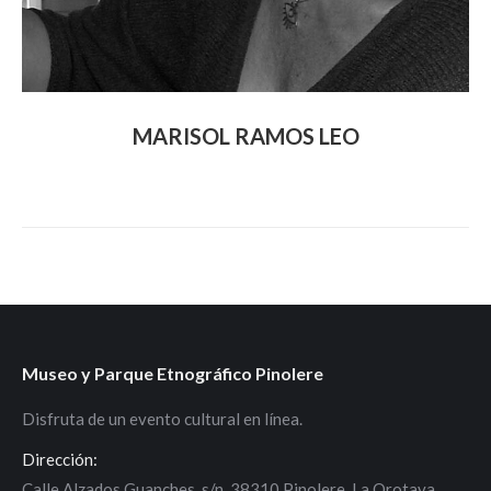
MARISOL RAMOS LEO
Museo y Parque Etnográfico Pinolere
Disfruta de un evento cultural en línea.
Dirección:
Calle Alzados Guanches, s/n, 38310 Pinolere. La Orotava.